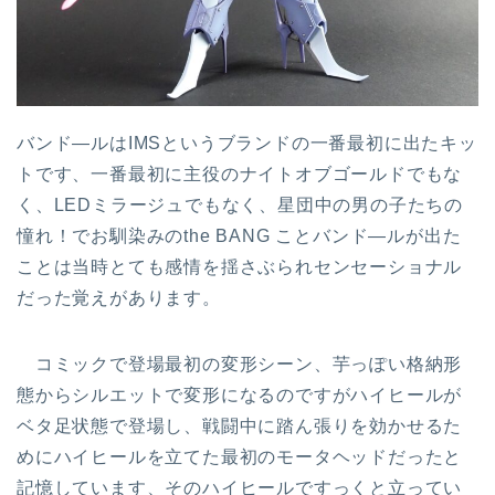
バンド―ルはIMSというブランドの一番最初に出たキッ
トです、一番最初に主役のナイトオブゴールドでもな
く、LEDミラージュでもなく、星団中の男の子たちの
憧れ！でお馴染みのthe BANG ことバンド―ルが出た
ことは当時とても感情を揺さぶられセンセーショナル
だった覚えがあります。
コミックで登場最初の変形シーン、芋っぽい格納形
態からシルエットで変形になるのですがハイヒールが
ベタ足状態で登場し、戦闘中に踏ん張りを効かせるた
めにハイヒールを立てた最初のモータヘッドだったと
記憶しています、そのハイヒールですっくと立ってい