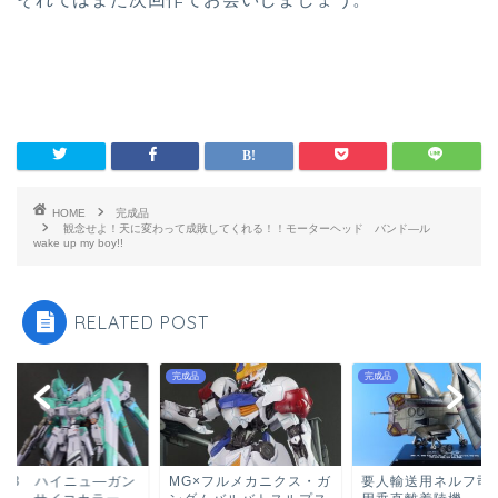
HOME
完成品
観念せよ！天に変わって成敗してくれる！！モーターヘッド バンド―ル
wake up my boy!!
RELATED POST
品
完成品
完成品
G×フルメカニクス・ガ
要人輸送用ネルフ司令官
RX-93 ハイニュ―