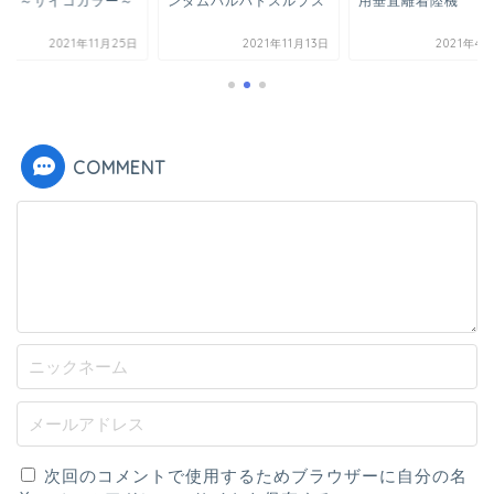
ダムバルバトスルプス
用垂直離着陸機
ダム ～サイコカラ
2021年11月13日
2021年4月26日
2021年11
COMMENT
次回のコメントで使用するためブラウザーに自分の名