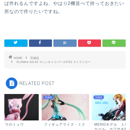
ば作れるんですよね、やはり2機並べて持っておきたい
所なので作りたいですね。
HOME
完成品
PLAMAX SG-02 マシンキャリバー X3752 ストライカー
RELATED POST
品
完成品
完成品
ケプラのミュウ
フィギュアライズ・ミク
MENGモデル １/
ケール カワサキNin