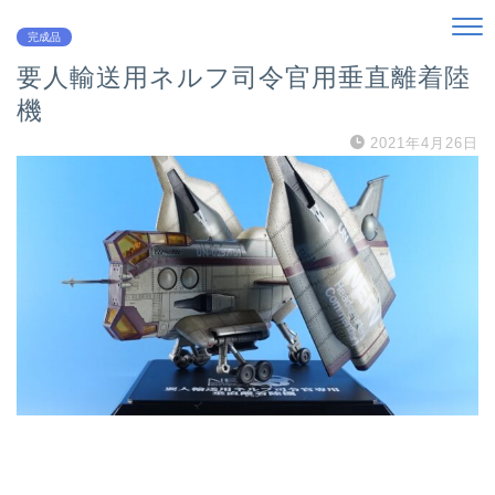
完成品
要人輸送用ネルフ司令官用垂直離着陸
機
2021年4月26日