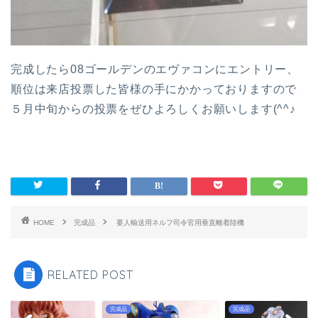
完成したら08ゴールデンのエヴァコンにエントリー、
順位は来店投票した皆様の手にかかっておりますので
５月中旬からの投票をぜひよろしくお願いします(^^♪
HOME
完成品
要人輸送用ネルフ司令官用垂直離着陸機
RELATED POST
品
完成品
完成品