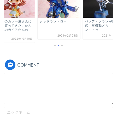
勢界のカレー屋さんに
クァドラン・ロー
バッフ・クラン宇宙
って買ってきた、かん
式 重機動メカ ギ
ん娘のガイアたんの
ン・ドゥ
.
2024年2月24日
2021年12
2022年10月10日
COMMENT