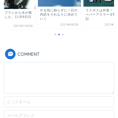
やる気に頼らずに一日の
ラスボスは外装！？
アーブラシから水が噴
内訳をそれなりに決めて
ーパーアスラーダ制
しました。11月9日日
いく
記
2021年8月5日
2021年8
2021年11月9日
COMMENT