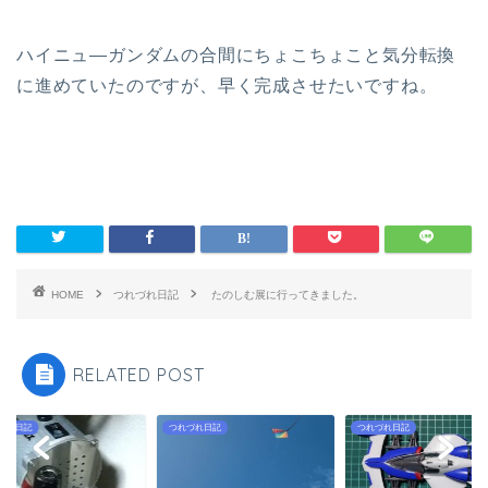
ハイニュ―ガンダムの合間にちょこちょこと気分転換
に進めていたのですが、早く完成させたいですね。
HOME
つれづれ日記
たのしむ展に行ってきました。
RELATED POST
づれ日記
つれづれ日記
つれづれ日記